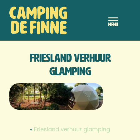
Door
Camping de Finne
naar
Header
de
hoofd
Rechts
inhoud
Friesland verhuur
glamping
«
Friesland verhuur glamping