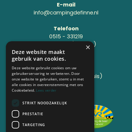
E-mail
info@campingdefinne.nl
Telefoon
0515 - 331219
06-24119734 (Jeroen )
×
Deze website maakt
gebruik van cookies.
Adres
Sânleansterdyk 6
Deze website gebruikt cookies om uw
gebruikerservaring te verbeteren. Door
8736 JB Reahûs (Roodhuis)
onze website te gebruiken, stemt u in met
alle cookies in overeenstemming met ons
Cookiebeleid.
Lees verder
Aangesloten bij
STRIKT NOODZAKELIJK
PRESTATIE
TARGETING