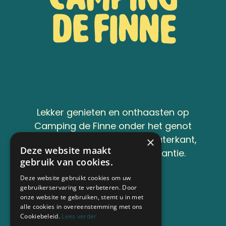
Lekker genieten en onthaasten op
Camping de Finne onder het genot
van een kop koffie aan de waterkant,
×
Deze website maakt
of op ons terras, dat is vakantie.
gebruik van cookies.
Deze website gebruikt cookies om uw
Nu boeken
gebruikerservaring te verbeteren. Door
onze website te gebruiken, stemt u in met
alle cookies in overeenstemming met ons
Cookiebeleid.
Lees verder
Snel naar