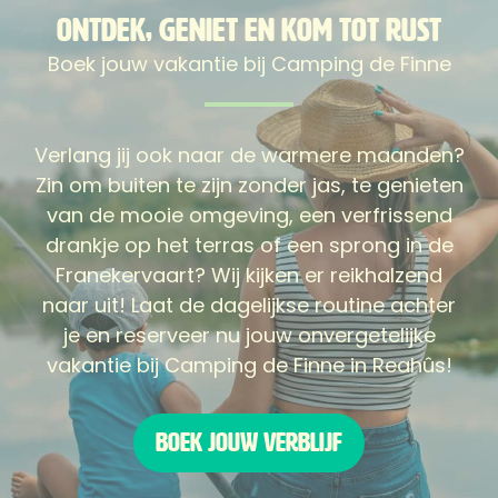
Ontdek, geniet en kom tot rust
Boek jouw vakantie bij Camping de Finne
Verlang jij ook naar de warmere maanden?
Zin om buiten te zijn zonder jas, te genieten
van de mooie omgeving, een verfrissend
drankje op het terras of een sprong in de
Franekervaart? Wij kijken er reikhalzend
naar uit! Laat de dagelijkse routine achter
je en reserveer nu jouw onvergetelijke
vakantie bij Camping de Finne in Reahûs!
Boek jouw verblijf