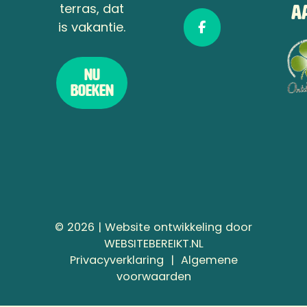
terras, dat
A
is vakantie.
Nu
boeken
©
2026
| Website ontwikkeling door
WEBSITEBEREIKT.NL
Privacyverklaring
Privacyverklaring
|
Algemene
&
voorwaarden
AV
koppeling