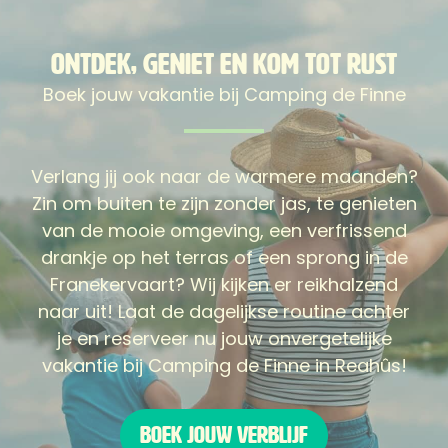
Ontdek, geniet en kom tot rust
Boek jouw vakantie bij Camping de Finne
Verlang jij ook naar de warmere maanden?
Zin om buiten te zijn zonder jas, te genieten
van de mooie omgeving, een verfrissend
drankje op het terras of een sprong in de
Franekervaart? Wij kijken er reikhalzend
naar uit! Laat de dagelijkse routine achter
je en reserveer nu jouw onvergetelijke
vakantie bij Camping de Finne in Reahûs!
Boek jouw verblijf