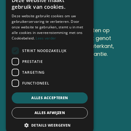
Deze website maakt
gebruik van cookies.
Deze website gebruikt cookies om uw
gebruikerservaring te verbeteren. Door
onze website te gebruiken, stemt u in met
Lekker genieten en onthaasten op
alle cookies in overeenstemming met ons
Camping de Finne onder het genot
Cookiebeleid.
Lees verder
van een kop koffie aan de waterkant,
STRIKT NOODZAKELIJK
of op ons terras, dat is vakantie.
PRESTATIE
TARGETING
Nu boeken
FUNCTIONEEL
Snel naar
ALLES ACCEPTEREN
Kamperen
ALLES AFWIJZEN
Activiteiten
DETAILS WEERGEVEN
Info