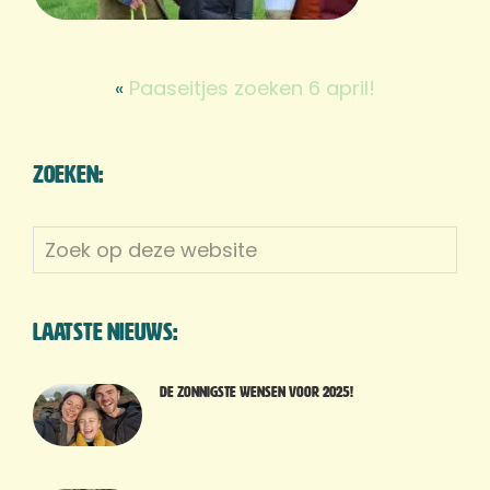
«
Paaseitjes zoeken 6 april!
Zoeken:
Zoek
op
deze
website
Laatste nieuws:
De zonnigste wensen voor 2025!