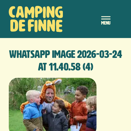
Door
Camping de Finne
naar
Header
de
hoofd
Rechts
inhoud
WhatsApp Image 2026-03-24
at 11.40.58 (4)