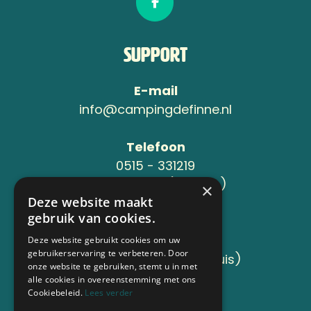
Support
E-mail
info@campingdefinne.nl
Telefoon
0515 - 331219
06-24119734 (Jeroen )
×
Deze website maakt
gebruik van cookies.
Adres
Sânleansterdyk 6
Deze website gebruikt cookies om uw
gebruikerservaring te verbeteren. Door
8736 JB Reahûs (Roodhuis)
onze website te gebruiken, stemt u in met
alle cookies in overeenstemming met ons
Cookiebeleid.
Lees verder
Aangesloten bij