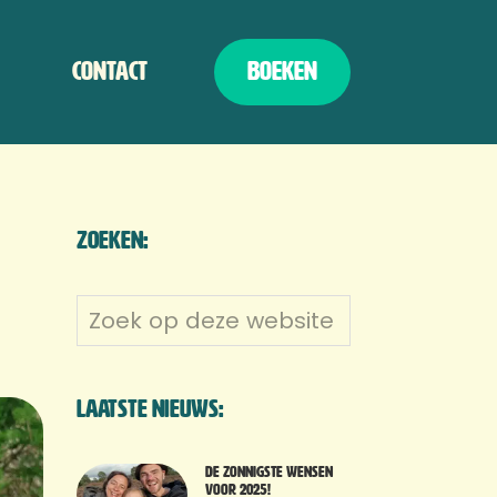
Contact
Boeken
Zoeken:
Zoek
op
deze
website
Laatste nieuws:
De zonnigste wensen
voor 2025!