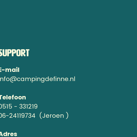
Support
E-mail
info@campingdefinne.nl
Telefoon
0515 - 331219
06-24119734 (Jeroen )
Adres