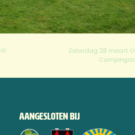
il
Zaterdag 28 maart 
Campingda
Aangesloten bij