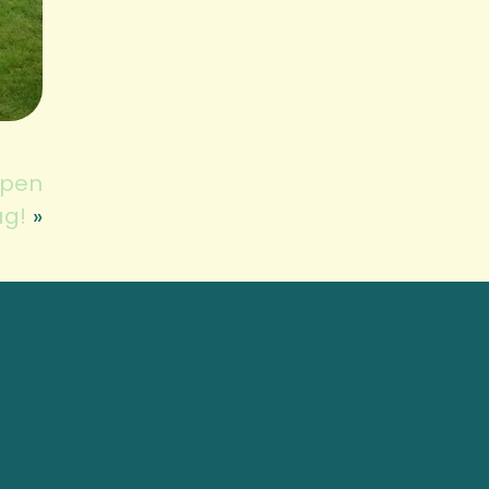
Open
g!
»