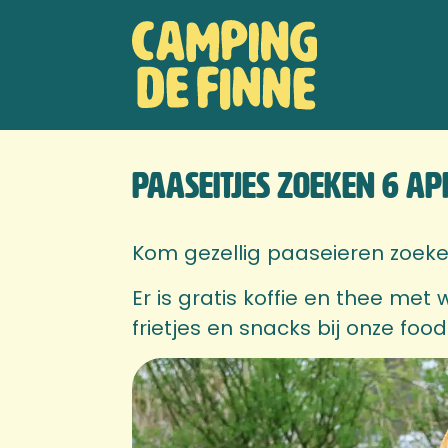
Door
Camping de
naar
Hea
de
Finne
Rech
hoofd
inhoud
Paaseitjes zoeken 6 apr
Kom gezellig paaseieren zoeke
Er is gratis koffie en thee met 
frietjes en snacks bij onze foodt