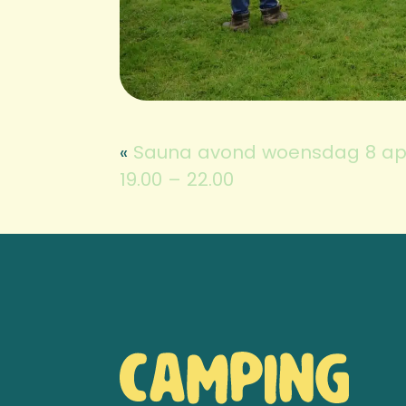
«
Sauna avond woensdag 8 apr
19.00 – 22.00