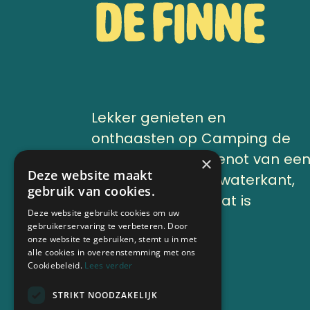
Lekker genieten en
onthaasten op Camping de
Finne onder het genot van ee
×
Deze website maakt
kop koffie aan de waterkant,
gebruik van cookies.
of op ons terras, dat is
Deze website gebruikt cookies om uw
vakantie.
gebruikerservaring te verbeteren. Door
onze website te gebruiken, stemt u in met
alle cookies in overeenstemming met ons
Cookiebeleid.
Lees verder
Nu boeken
STRIKT NOODZAKELIJK