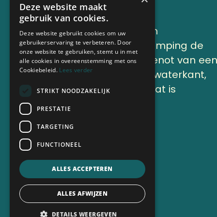
Deze website maakt
gebruik van cookies.
Lekker genieten en
Deze website gebruikt cookies om uw
gebruikerservaring te verbeteren. Door
onthaasten op Camping de
onze website te gebruiken, stemt u in met
Finne onder het genot van ee
alle cookies in overeenstemming met ons
Cookiebeleid.
Lees verder
kop koffie aan de waterkant,
of op ons terras, dat is
STRIKT NOODZAKELIJK
vakantie.
PRESTATIE
TARGETING
Nu boeken
FUNCTIONEEL
ALLES ACCEPTEREN
ALLES AFWIJZEN
DETAILS WEERGEVEN