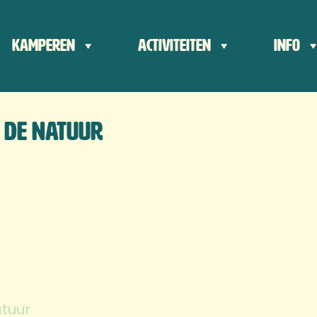
der
Kamperen
Activiteiten
Info
ts
n de natuur
tuur