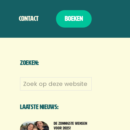
Contact
Boeken
Zoeken:
Zoek
op
deze
website
Laatste nieuws:
De zonnigste wensen
voor 2025!