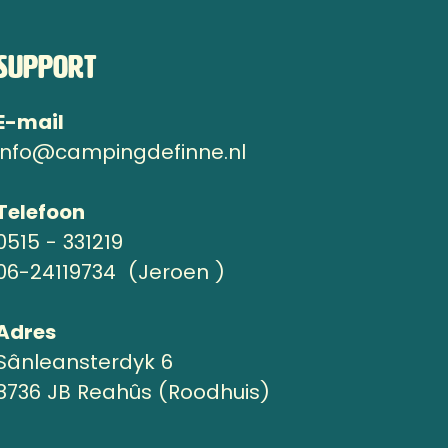
Support
E-mail
info@campingdefinne.nl
Telefoon
0515 - 331219
06-24119734 (Jeroen )
Adres
Sânleansterdyk 6
8736 JB Reahûs (Roodhuis)