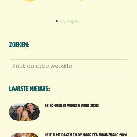
«
camper
Zoeken:
Zoek
op
deze
website
Laatste nieuws:
De zonnigste wensen voor 2025!
Hele fijne dagen en op naar een waanzinnig 2024