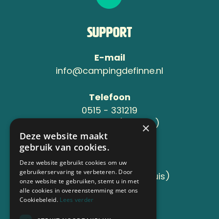
Support
E-mail
info@campingdefinne.nl
Telefoon
0515 - 331219
06-24119734 (Jeroen )
×
Deze website maakt
gebruik van cookies.
Adres
Sânleansterdyk 6
Deze website gebruikt cookies om uw
gebruikerservaring te verbeteren. Door
8736 JB Reahûs (Roodhuis)
onze website te gebruiken, stemt u in met
alle cookies in overeenstemming met ons
Cookiebeleid.
Lees verder
Aangesloten bij