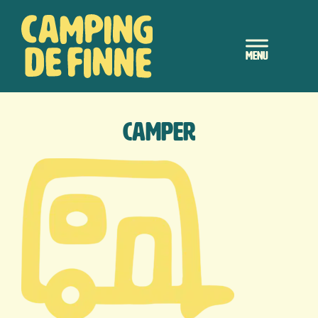
Door
Camping de Finne
naar
Header
de
hoofd
Rechts
inhoud
camper