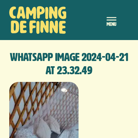
Door
Camping de Finne
naar
Header
de
hoofd
Rechts
inhoud
WhatsApp Image 2024-04-21
at 23.32.49