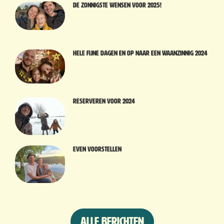
De zonnigste wensen voor 2025!
Hele fijne dagen en op naar een waanzinnig 2024
Reserveren voor 2024
Even voorstellen
Alle berichten