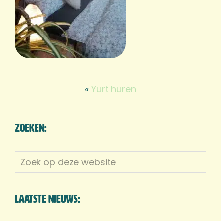
«
Yurt huren
Zoeken:
Zoek
op
deze
website
Laatste nieuws: