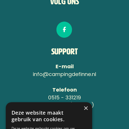
Volg ons
Support
E-mail
info@campingdefinne.nl
Telefoon
0515 - 331219
06-24119734 (Jeroen )
×
Deze website maakt
gebruik van cookies.
Adres
Sânleansterdyk 6
Deze website gebruikt cookies om uw