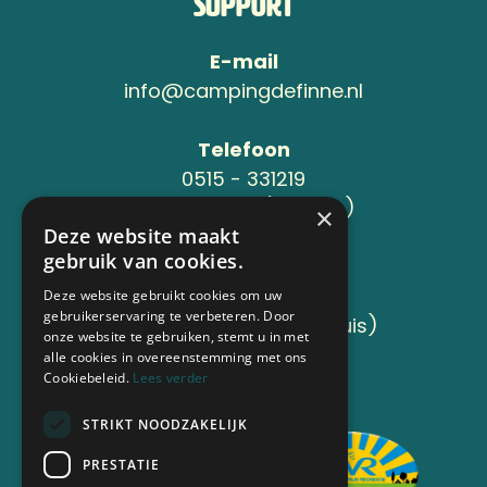
Support
E-mail
info@campingdefinne.nl
Telefoon
0515 - 331219
06-24119734 (Jeroen )
×
Deze website maakt
gebruik van cookies.
Adres
Sânleansterdyk 6
Deze website gebruikt cookies om uw
gebruikerservaring te verbeteren. Door
8736 JB Reahûs (Roodhuis)
onze website te gebruiken, stemt u in met
alle cookies in overeenstemming met ons
Cookiebeleid.
Lees verder
Aangesloten bij
STRIKT NOODZAKELIJK
PRESTATIE