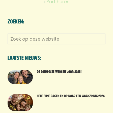
«
Yurt huren
Zoeken:
Zoek
op
deze
website
Laatste nieuws:
De zonnigste wensen voor 2025!
Hele fijne dagen en op naar een waanzinnig 2024