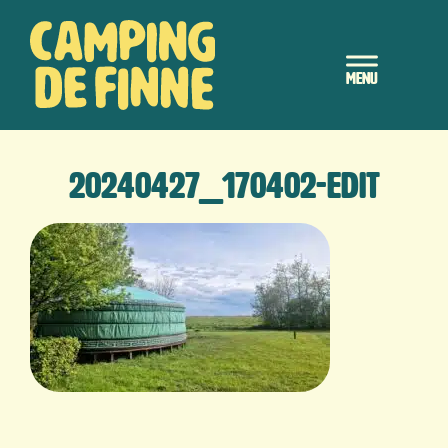
Door
Camping de Finne
naar
Header
de
hoofd
Rechts
inhoud
20240427_170402-EDIT