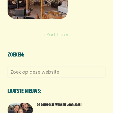
«
Yurt huren
Zoeken:
Zoek
op
deze
website
Laatste nieuws:
De zonnigste wensen voor 2025!