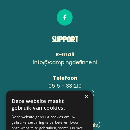
Support
E-mail
info@campingdefinne.nl
Telefoon
0515 - 331219
06-24119734 (Jeroen )
×
Deze website maakt
gebruik van cookies.
Adres
Sânleansterdyk 6
Deze website gebruikt cookies om uw
gebruikerservaring te verbeteren. Door
8736 JB Reahûs (Roodhuis)
onze website te gebruiken, stemt u in met