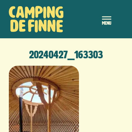
Door
Camping de Finne
naar
Header
de
hoofd
Rechts
inhoud
20240427_163303