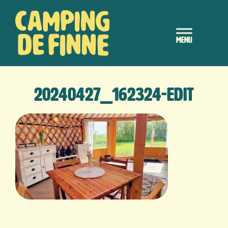
Door
Camping de Finne
naar
Header
de
hoofd
Rechts
inhoud
20240427_162324-EDIT