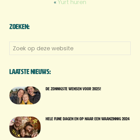
«
Yurt huren
Zoeken:
Zoek
op
deze
website
Laatste nieuws:
De zonnigste wensen voor 2025!
Hele fijne dagen en op naar een waanzinnig 2024