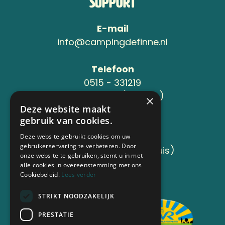
Support
E-mail
info@campingdefinne.nl
Telefoon
0515 - 331219
06-24119734 (Jeroen )
×
Deze website maakt
gebruik van cookies.
Adres
Sânleansterdyk 6
Deze website gebruikt cookies om uw
gebruikerservaring te verbeteren. Door
8736 JB Reahûs (Roodhuis)
onze website te gebruiken, stemt u in met
alle cookies in overeenstemming met ons
Cookiebeleid.
Lees verder
Aangesloten bij
STRIKT NOODZAKELIJK
PRESTATIE