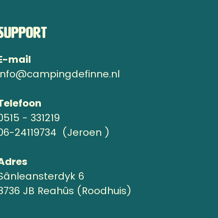
Support
E-mail
info@campingdefinne.nl
Telefoon
0515 - 331219
06-24119734 (Jeroen )
Adres
Sânleansterdyk 6
8736 JB Reahûs (Roodhuis)