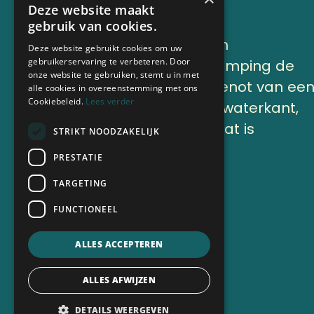
Deze website maakt
gebruik van cookies.
Lekker genieten en
Deze website gebruikt cookies om uw
gebruikerservaring te verbeteren. Door
onthaasten op Camping de
onze website te gebruiken, stemt u in met
Finne onder het genot van ee
alle cookies in overeenstemming met ons
Cookiebeleid.
Lees verder
kop koffie aan de waterkant,
of op ons terras, dat is
STRIKT NOODZAKELIJK
vakantie.
PRESTATIE
TARGETING
Nu boeken
FUNCTIONEEL
ALLES ACCEPTEREN
ALLES AFWIJZEN
DETAILS WEERGEVEN