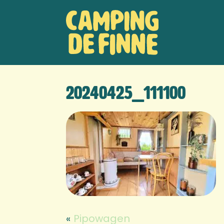
Door
Camping de
naar
Hea
de
Finne
Rech
hoofd
inhoud
20240425_111100
«
Pipowagen