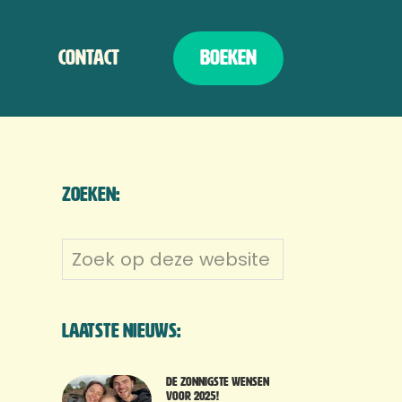
Contact
Boeken
Zoeken:
Zoek
op
deze
website
Laatste nieuws:
De zonnigste wensen
voor 2025!