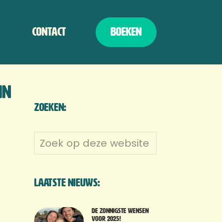
Contact
Boeken
in
Zoeken:
Zoek
op
deze
website
Laatste nieuws:
De zonnigste wensen
voor 2025!