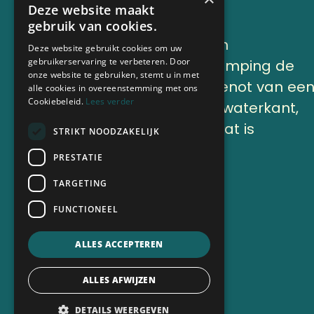
Deze website maakt
gebruik van cookies.
Lekker genieten en
Deze website gebruikt cookies om uw
gebruikerservaring te verbeteren. Door
onthaasten op Camping de
onze website te gebruiken, stemt u in met
Finne onder het genot van ee
alle cookies in overeenstemming met ons
Cookiebeleid.
Lees verder
kop koffie aan de waterkant,
of op ons terras, dat is
STRIKT NOODZAKELIJK
vakantie.
PRESTATIE
TARGETING
Nu boeken
FUNCTIONEEL
ALLES ACCEPTEREN
ALLES AFWIJZEN
DETAILS WEERGEVEN