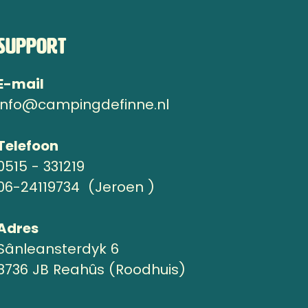
Support
E-mail
info@campingdefinne.nl
Telefoon
0515 - 331219
06-24119734 (Jeroen )
Adres
Sânleansterdyk 6
8736 JB Reahûs (Roodhuis)