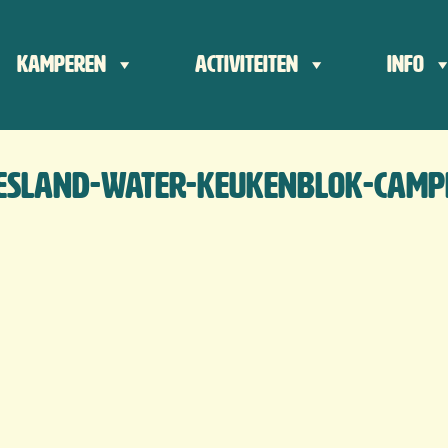
der
Kamperen
Activiteiten
Info
ts
iesland-water-keukenblok-camp