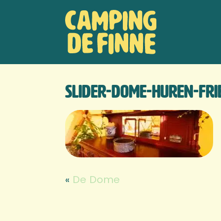
Door
Camping de
naar
Hea
de
Finne
Rech
hoofd
inhoud
slider-dome-huren-fr
«
De Dome