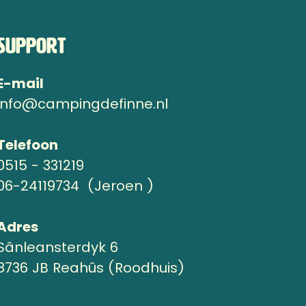
Support
E-mail
info@campingdefinne.nl
Telefoon
0515 - 331219
06-24119734 (Jeroen )
Adres
Sânleansterdyk 6
8736 JB Reahûs (Roodhuis)