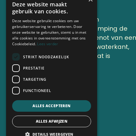
Deze website maakt
gebruik van cookies.
Lekker genieten en
Deze website gebruikt cookies om uw
gebruikerservaring te verbeteren. Door
onthaasten op Camping de
onze website te gebruiken, stemt u in met
Finne onder het genot van ee
alle cookies in overeenstemming met ons
Cookiebeleid.
Lees verder
kop koffie aan de waterkant,
of op ons terras, dat is
STRIKT NOODZAKELIJK
vakantie.
PRESTATIE
TARGETING
Nu boeken
FUNCTIONEEL
ALLES ACCEPTEREN
ALLES AFWIJZEN
DETAILS WEERGEVEN