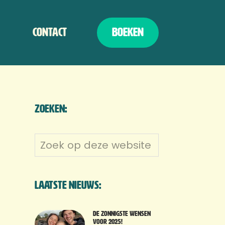
Contact
Boeken
Zoeken:
Zoek
op
deze
website
Laatste nieuws:
De zonnigste wensen
voor 2025!