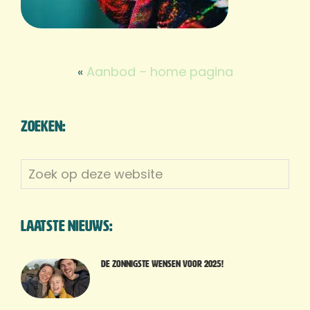
«
Aanbod – home pagina
Zoeken:
Zoek
op
deze
website
Laatste nieuws:
De zonnigste wensen voor 2025!