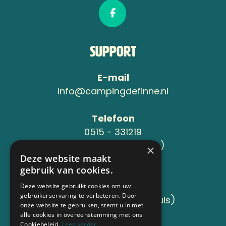
Support
E-mail
info@campingdefinne.nl
Telefoon
0515 - 331219
06-24119734 (Jeroen )
×
Deze website maakt
gebruik van cookies.
Adres
Sânleansterdyk 6
Deze website gebruikt cookies om uw
gebruikerservaring te verbeteren. Door
8736 JB Reahûs (Roodhuis)
onze website te gebruiken, stemt u in met
alle cookies in overeenstemming met ons
Cookiebeleid.
Lees verder