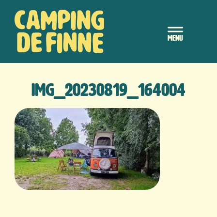
Door
Camping de Finne
naar
Header
de
hoofd
Rechts
inhoud
IMG_20230819_164004