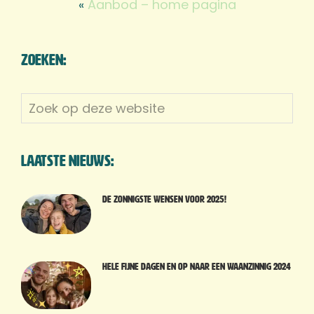
«
Aanbod – home pagina
Zoeken:
Zoek
op
deze
website
Laatste nieuws:
De zonnigste wensen voor 2025!
Hele fijne dagen en op naar een waanzinnig 2024