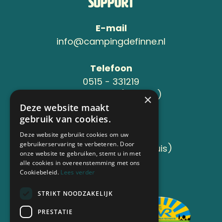
Support
E-mail
info@campingdefinne.nl
Telefoon
0515 - 331219
06-24119734 (Jeroen )
×
Deze website maakt
gebruik van cookies.
Adres
Sânleansterdyk 6
Deze website gebruikt cookies om uw
gebruikerservaring te verbeteren. Door
8736 JB Reahûs (Roodhuis)
onze website te gebruiken, stemt u in met
alle cookies in overeenstemming met ons
Cookiebeleid.
Lees verder
Aangesloten bij
STRIKT NOODZAKELIJK
PRESTATIE