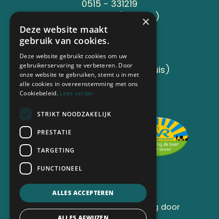
0515 - 331219
06-24119734 (Jeroen )
×
Deze website maakt
gebruik van cookies.
Adres
Sânleansterdyk 6
Deze website gebruikt cookies om uw
gebruikerservaring te verbeteren. Door
8736 JB Reahûs (Roodhuis)
onze website te gebruiken, stemt u in met
alle cookies in overeenstemming met ons
Cookiebeleid.
Lees verder
Aangesloten bij
STRIKT NOODZAKELIJK
PRESTATIE
TARGETING
FUNCTIONEEL
ALLES ACCEPTEREN
©
2026
| Website ontwikkeling door
WEBSITEBEREIKT.NL
ALLES AFWIJZEN