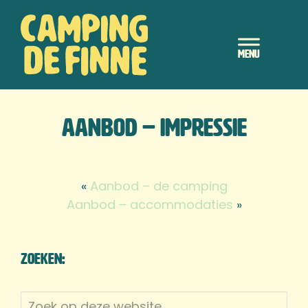
Door
Camping de Finne
naar
Header
de
hoofd
Rechts
inhoud
Aanbod – impressie
«
Aanbod – de camping
Aanbod – accommodaties
»
Zoeken:
Zoek