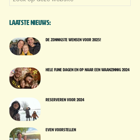
op
deze
website
Laatste nieuws:
De zonnigste wensen voor 2025!
Hele fijne dagen en op naar een waanzinnig 2024
Reserveren voor 2024
Even voorstellen