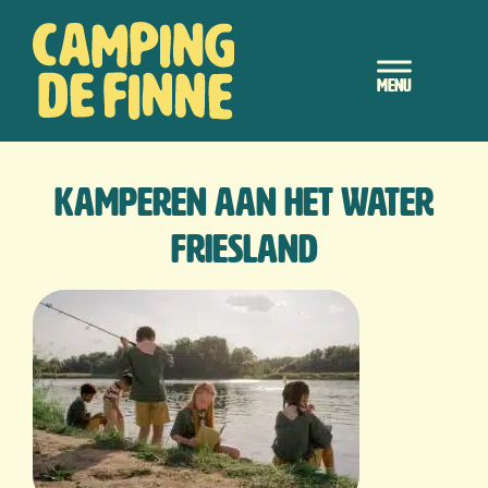
Door
Camping de Finne
naar
Header
de
hoofd
Rechts
inhoud
kamperen aan het water
friesland