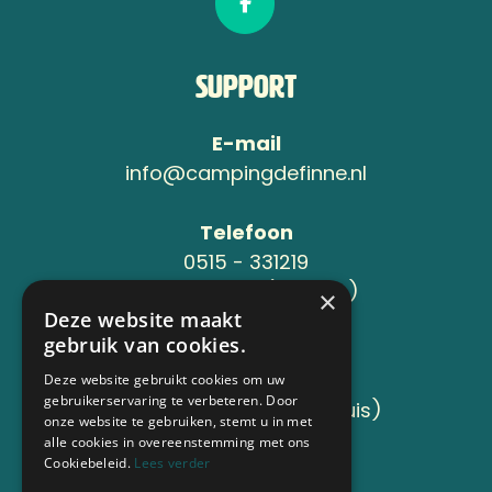
Support
E-mail
info@campingdefinne.nl
Telefoon
0515 - 331219
06-24119734 (Jeroen )
×
Deze website maakt
gebruik van cookies.
Adres
Sânleansterdyk 6
Deze website gebruikt cookies om uw
gebruikerservaring te verbeteren. Door
8736 JB Reahûs (Roodhuis)
onze website te gebruiken, stemt u in met
alle cookies in overeenstemming met ons
Cookiebeleid.
Lees verder
Aangesloten bij