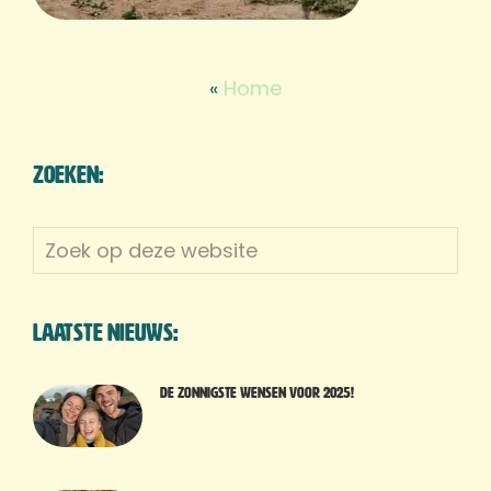
«
Home
Zoeken:
Zoek
op
deze
website
Laatste nieuws:
De zonnigste wensen voor 2025!