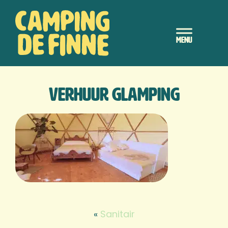
Door
Camping de Finne
naar
Header
de
hoofd
Rechts
inhoud
verhuur glamping
«
Sanitair