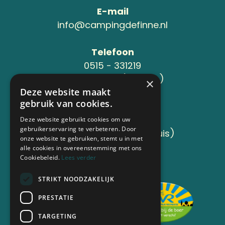
E-mail
info@campingdefinne.nl
Telefoon
0515 - 331219
06-24119734 (Jeroen )
×
Deze website maakt
gebruik van cookies.
Adres
Sânleansterdyk 6
Deze website gebruikt cookies om uw
gebruikerservaring te verbeteren. Door
8736 JB Reahûs (Roodhuis)
onze website te gebruiken, stemt u in met
alle cookies in overeenstemming met ons
Cookiebeleid.
Lees verder
Aangesloten bij
STRIKT NOODZAKELIJK
PRESTATIE
TARGETING