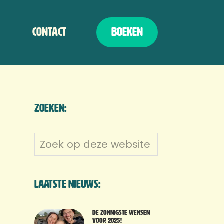
Contact
Boeken
Zoeken:
Zoek
op
deze
website
Laatste nieuws:
De zonnigste wensen
voor 2025!