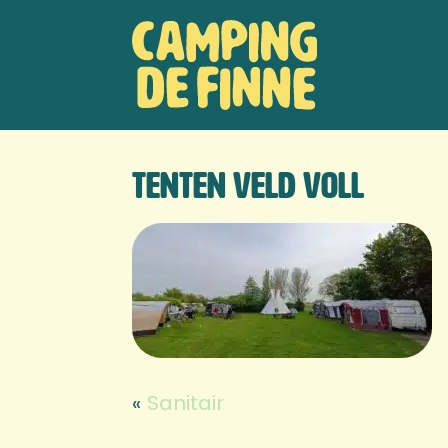
Door
Camping de
naar
Hea
de
Finne
Rech
hoofd
inhoud
tenten veld voll
«
Sanitair