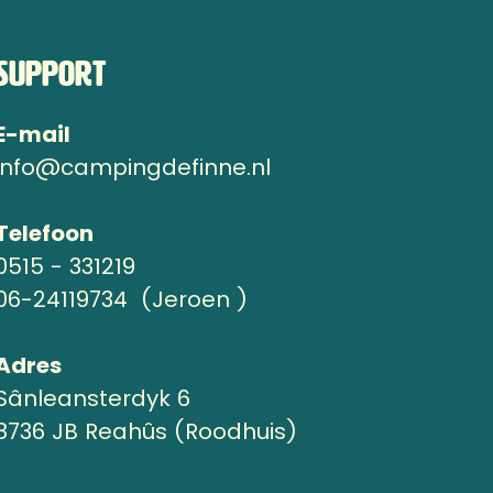
Support
E-mail
info@campingdefinne.nl
Telefoon
0515 - 331219
06-24119734 (Jeroen )
Adres
Sânleansterdyk 6
8736 JB Reahûs (Roodhuis)