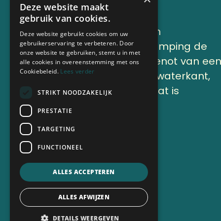
Deze website maakt
gebruik van cookies.
Lekker genieten en
Deze website gebruikt cookies om uw
gebruikerservaring te verbeteren. Door
onthaasten op Camping de
onze website te gebruiken, stemt u in met
Finne onder het genot van ee
alle cookies in overeenstemming met ons
Cookiebeleid.
Lees verder
kop koffie aan de waterkant,
of op ons terras, dat is
STRIKT NOODZAKELIJK
vakantie.
PRESTATIE
TARGETING
Nu boeken
FUNCTIONEEL
ALLES ACCEPTEREN
ALLES AFWIJZEN
DETAILS WEERGEVEN