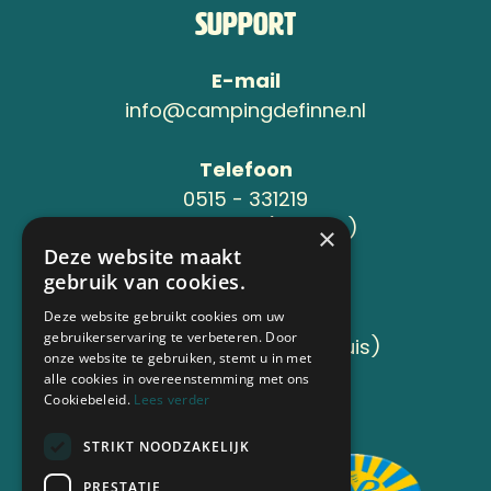
Support
E-mail
info@campingdefinne.nl
Telefoon
0515 - 331219
06-24119734 (Jeroen )
×
Deze website maakt
gebruik van cookies.
Adres
Sânleansterdyk 6
Deze website gebruikt cookies om uw
gebruikerservaring te verbeteren. Door
8736 JB Reahûs (Roodhuis)
onze website te gebruiken, stemt u in met
alle cookies in overeenstemming met ons
Cookiebeleid.
Lees verder
Aangesloten bij
STRIKT NOODZAKELIJK
PRESTATIE