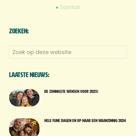
«
Sanitair
Zoeken:
Zoek
op
deze
website
Laatste nieuws:
De zonnigste wensen voor 2025!
Hele fijne dagen en op naar een waanzinnig 2024