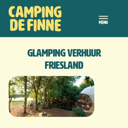
Door
Camping de Finne
naar
Header
de
hoofd
Rechts
inhoud
glamping verhuur
friesland