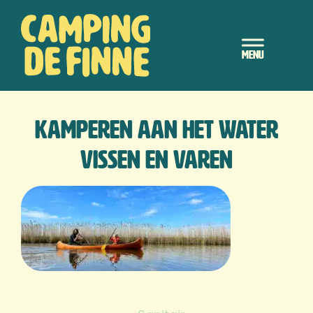
Door
Camping de Finne
naar
Header
de
hoofd
Rechts
inhoud
kamperen aan het water
vissen en varen