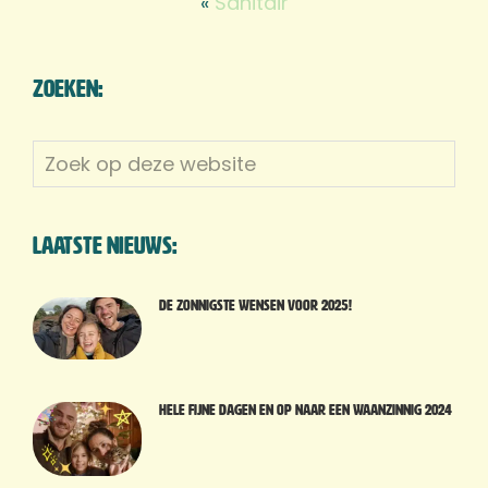
«
Sanitair
Zoeken:
Zoek
op
deze
website
Laatste nieuws:
De zonnigste wensen voor 2025!
Hele fijne dagen en op naar een waanzinnig 2024