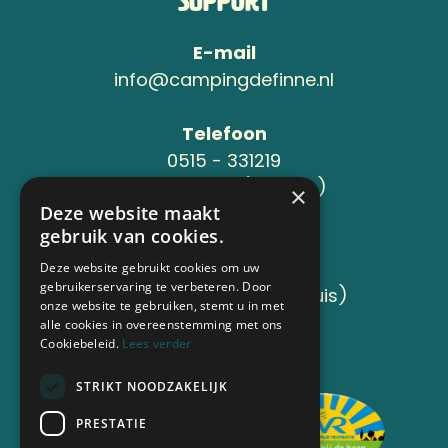
Support
E-mail
info@campingdefinne.nl
Telefoon
0515 - 331219
06-24119734 (Jeroen )
×
Deze website maakt
gebruik van cookies.
Adres
Sânleansterdyk 6
Deze website gebruikt cookies om uw
gebruikerservaring te verbeteren. Door
8736 JB Reahûs (Roodhuis)
onze website te gebruiken, stemt u in met
alle cookies in overeenstemming met ons
Cookiebeleid.
Lees verder
Aangesloten bij
STRIKT NOODZAKELIJK
PRESTATIE