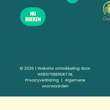
Nu
boeken
©
2026
| Website ontwikkeling door
WEBSITEBEREIKT.NL
Privacyverklaring
Privacyverklaring
|
Algemene
&
voorwaarden
AV
koppeling