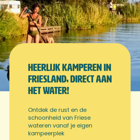
Heerlijk kamperen in
Friesland, Direct aan
het water!
Ontdek de rust en de
schoonheid van Friese
wateren vanaf je eigen
kampeerplek