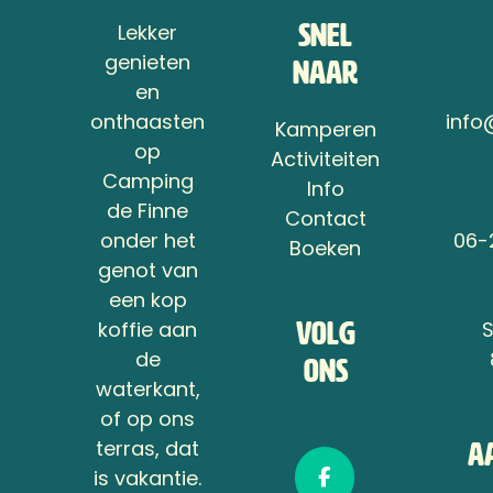
Lekker
Snel
genieten
naar
en
onthaasten
info
Kamperen
op
Activiteiten
Camping
Info
de Finne
Contact
onder het
06-
Boeken
genot van
een kop
koffie aan
Volg
de
ons
waterkant,
of op ons
terras, dat
A
is vakantie.