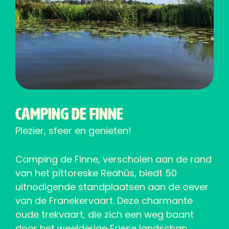
Camping de Finne
Plezier, sfeer en genieten!
Camping de Finne, verscholen aan de rand
van het pittoreske Reahûs, biedt 50
uitnodigende standplaatsen aan de oever
van de Franekervaart. Deze charmante
oude trekvaart, die zich een weg baant
door het weelderige Friese landschap,