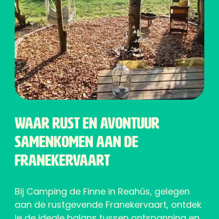
Waar rust en avontuur
samenkomen aan de
Franekervaart
Bij Camping de Finne in Reahûs, gelegen
aan de rustgevende Franekervaart, ontdek
je de ideale balans tussen ontspanning en